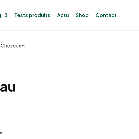
g
Tests produits
Actu
Shop
Contact
« Cheveux »
 au
re