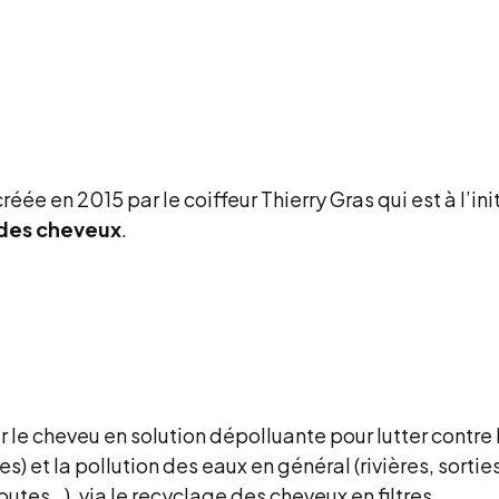
éée en 2015 par le coiffeur Thierry Gras qui est à l’ini
 des cheveux
.
r le cheveu en solution dépolluante pour lutter contre 
) et la pollution des eaux en général (rivières, sortie
utes…), via le recyclage des cheveux en filtres.