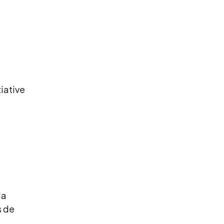
tiative
la
s de