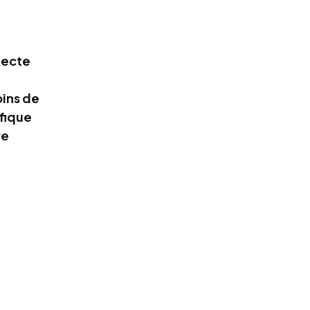
llecte
oins de
éfique
re