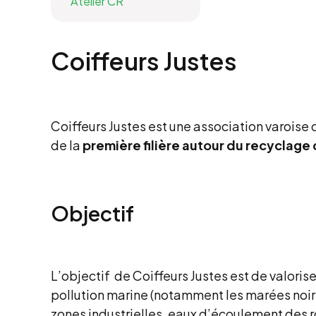
Atelier CR
Coiffeurs Justes
Coiffeurs Justes est une association varoise cr
de la
première filière autour du recyclage
Objectif
L’objectif de Coiffeurs Justes est de valorise
pollution marine (notamment les marées noires
zones industrielles, eaux d’écoulement des ro