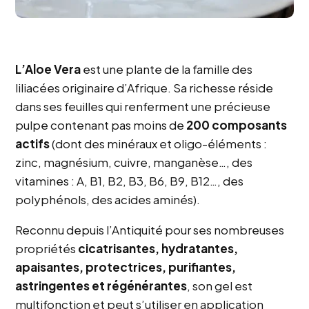
L’Aloe Vera
est une plante de la famille des
liliacées originaire d’Afrique. Sa richesse réside
dans ses feuilles qui renferment une précieuse
pulpe contenant pas moins de
200 composants
actifs
(dont des minéraux et oligo-éléments :
zinc, magnésium, cuivre, manganèse…, des
vitamines : A, B1, B2, B3, B6, B9, B12…, des
polyphénols, des acides aminés).
Reconnu depuis l’Antiquité pour ses nombreuses
propriétés
cicatrisantes, hydratantes,
apaisantes, protectrices, purifiantes,
astringentes et régénérantes
, son gel est
multifonction et peut s’utiliser en application