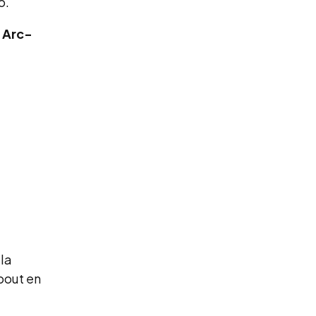
o.
t
Arc-
 la
 bout en