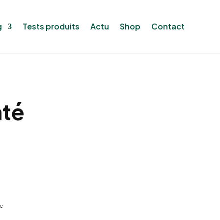
g
Tests produits
Actu
Shop
Contact
nté
re