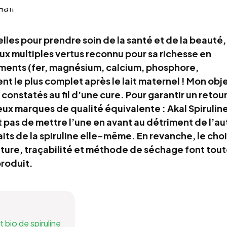
lles pour prendre soin de la santé et de la beauté, 
aux multiples vertus reconnu pour sa richesse en
éments (fer, magnésium, calcium, phosphore,
t le plus complet après le lait maternel ! Mon obje
 constatés au fil d’une cure. Pour garantir un retou
deux marques de qualité équivalente : Akal Spiruline
 pas de mettre l’une en avant au détriment de l’au
aits de la spiruline elle-même. En revanche, le cho
lture, traçabilité et méthode de séchage font tout
produit.
 bio de spiruline