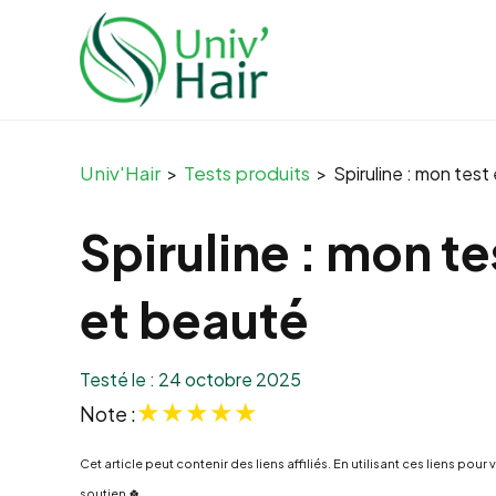
Univ'Hair
Tests produits
>
>
Spiruline : mon test
Spiruline : mon te
et beauté
Testé le : 24 octobre 2025
★
★
★
★
★
Note :
Cet article peut contenir des liens affiliés. En utilisant ces liens 
soutien 🍀