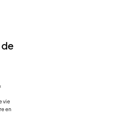
 de
«
e vie
re en