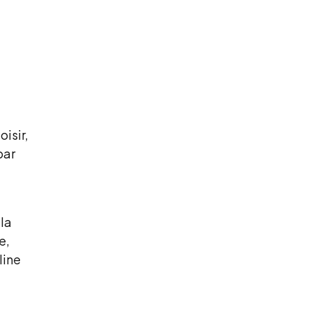
.
oisir,
par
 la
e,
line