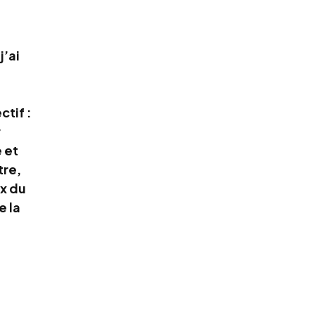
j’ai
ctif :
r
 et
tre,
ix du
e la