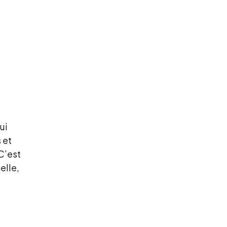
ui
 et
C’est
elle,