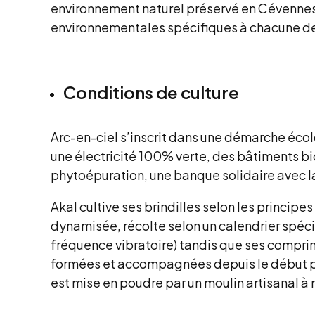
environnement naturel préservé en Cévennes, 
environnementales spécifiques à chacune des 
Conditions de culture
Arc-en-ciel s’inscrit dans une démarche écolog
une électricité 100% verte, des bâtiments b
phytoépuration, une banque solidaire avec l
Akal cultive ses brindilles selon les princip
dynamisée, récolte selon un calendrier spéci
fréquence vibratoire) tandis que ses compri
formées et accompagnées depuis le début par
est mise en poudre par un moulin artisanal à 