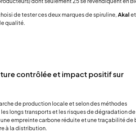
producteurs) dont seulement 25 se revendiquent en Bi
i choisi de tester ces deux marques de spiruline,
Akal
e
e qualité.
lture contrôlée et impact positif sur
arche de production locale et selon des méthodes
 les longs transports et les risques de dégradation de
s, une empreinte carbone réduite et une traçabilité de
e à la distribution.